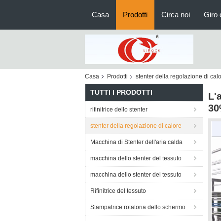
Casa
Prodotti
Circa noi
Giro 
Casa
Prodotti
stenter della regolazione di cal
TUTTI I PRODOTTI
L'
30
rifinitrice dello stenter
stenter della regolazione di calore
Macchina di Stenter dell'aria calda
macchina dello stenter del tessuto
macchina dello stenter del tessuto
Rifinitrice del tessuto
Stampatrice rotatoria dello schermo