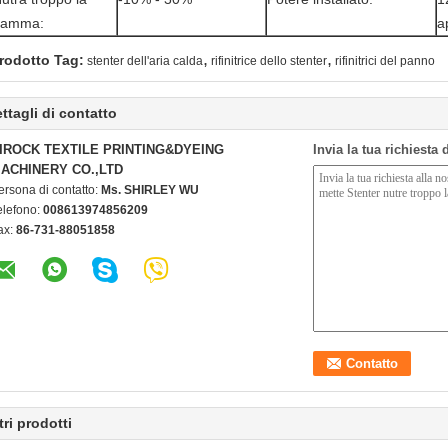
gamma:
a
,
,
rodotto Tag:
stenter dell'aria calda
rifinitrice dello stenter
rifinitrici del panno
ttagli di contatto
IROCK TEXTILE PRINTING&DYEING
Invia la tua richiesta
ACHINERY CO.,LTD
ersona di contatto:
Ms. SHIRLEY WU
elefono:
008613974856209
ax:
86-731-88051858
tri prodotti