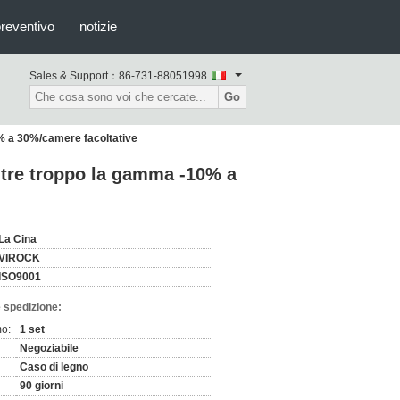
preventivo
notizie
Sales & Support：
86-731-88051998
Go
0% a 30%/camere facoltative
utre troppo la gamma -10% a
La Cina
VIROCK
ISO9001
 spedizione:
mo:
1 set
Negoziabile
Caso di legno
90 giorni