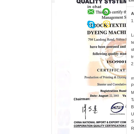
Evi
in chat
A
1
L
t
s
t
2
m
P
M
T
B
U
S
R