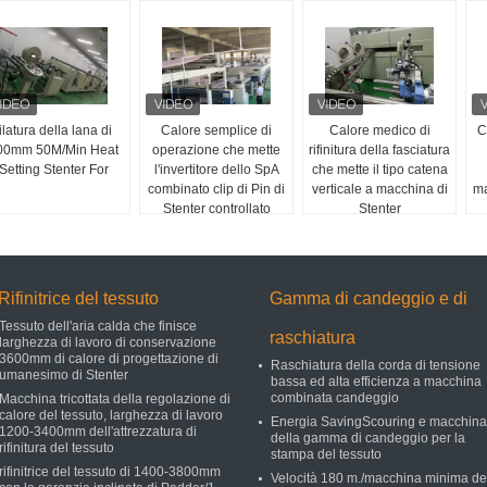
filatura della lana di
Calore semplice di
Calore medico di
C
00mm 50M/Min Heat
operazione che mette
rifinitura della fasciatura
Setting Stenter For
l'invertitore dello SpA
che mette il tipo catena
combinato clip di Pin di
verticale a macchina di
ma
Stenter controllato
Stenter
Rifinitrice del tessuto
Gamma di candeggio e di
Tessuto dell'aria calda che finisce
raschiatura
larghezza di lavoro di conservazione
3600mm di calore di progettazione di
Raschiatura della corda di tensione
umanesimo di Stenter
bassa ed alta efficienza a macchina
combinata candeggio
Macchina tricottata della regolazione di
calore del tessuto, larghezza di lavoro
Energia SavingScouring e macchina
1200-3400mm dell'attrezzatura di
della gamma di candeggio per la
rifinitura del tessuto
stampa del tessuto
rifinitrice del tessuto di 1400-3800mm
Velocità 180 m./macchina minima de