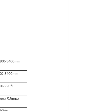
200-3400mm
00-3400mm
00-220℃
opra 0.5mpa
20Kw