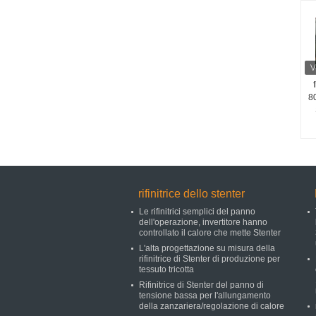
8
rifinitrice dello stenter
Le rifinitrici semplici del panno
dell'operazione, invertitore hanno
controllato il calore che mette Stenter
L'alta progettazione su misura della
rifinitrice di Stenter di produzione per
tessuto tricotta
Rifinitrice di Stenter del panno di
tensione bassa per l'allungamento
della zanzariera/regolazione di calore