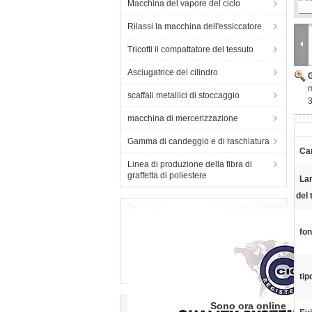
Macchina del vapore del ciclo
Rilassi la macchina dell'essiccatore
Tricotti il compattatore del tessuto
Asciugatrice del cilindro
m
scaffali metallici di stoccaggio
3
macchina di mercerizzazione
Gamma di candeggio e di raschiatura
Ca
Linea di produzione della fibra di
graffetta di poliestere
Lar
del 
fon
tip
Sono ora online