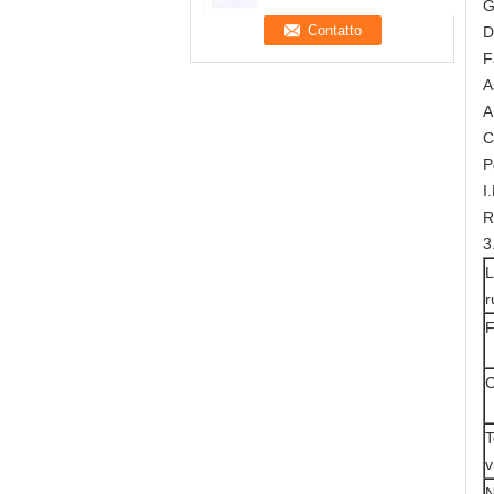
G
D
F
A
A
C
P
I
R
3
L
r
F
C
T
v
N