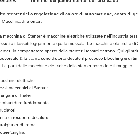
rifinitrici del panno
stenter dell'aria calda
denziare:
,
lto stenter della regolazione di calore di automazione, costo di 
. Macchina di Stenter:
a macchina di Stenter è macchine elettriche utilizzate nell'industria tes
essuti o i tessuti leggermente quale mussola. Le macchine elettriche d
tenter. In compattatore aperto dello stenter i tessuti entrano. Qui gli str
rasversale & la trama sono distorto dovuto il processo bleeching & di tin
. Le parti delle macchine elettriche dello stenter sono date il muggito
acchine elettriche
ezzi meccanici di Stenter
angani di Pader
amburi di raffreddamento
ruciatori
nità di recupero di calore
traightner di trama
otaie/cinghia