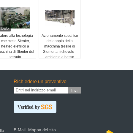
alore alta tecnologia
Azionamento specifico
che mette Stenter,
del doppio della
heated elettrico a
macchina tessile di
cchina di Stenter del
Stenter amichevole -
tessuto
ambiente a basso
rumore
Richiedere un preventivo
Invii
Verified by
E-Mail
Mappa del sito
|
lla