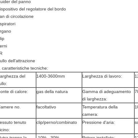
uider del panno
ispositivo del regolatore del bordo
an di circolazione
spiratori
rgano
lip
erni
.R
ullo dell'attrazione
. caratteristiche tecniche:
arghezza del
1400-3600mm
Larghezza di lavoro:
1
ullo:
onte di calore:
gas della natura
Gamma di adeguamento
7
di larghezza:
amere no.
facoltativo
Temperatura della
1
camera:
essuto tenuto
clip/perno/combinato
Pressione d'aria:
s
icino:
utra troppo la
-10% - 30%
Potere installato:
1