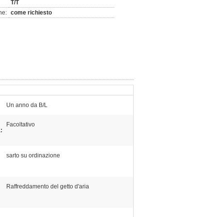
T/T
ne:
come richiesto
Un anno da B/L
Facoltativo
:
sarto su ordinazione
Raffreddamento del getto d'aria