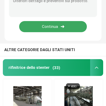
Tricotti il compattatore del tessuto
Asciugatrice del cilindro
scaffali metallici di stoccaggio
ALTRE CATEGORIE DAGLI STATI UNITI
macchina di mercerizzazione
rifinitrice dello stenter
(33)
Gamma di candeggio e di raschiatura
Linea di produzione della fibra di graffetta di poliester