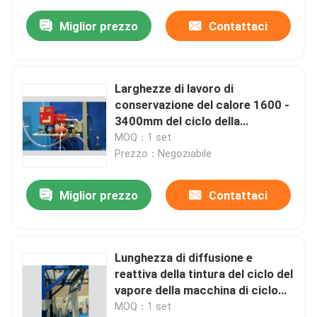
Miglior prezzo
Contattaci
Larghezze di lavoro di
conservazione del calore 1600 -
3400mm del ciclo della
macchina intellettuale del vapore
MOQ：1 set
Prezzo：Negoziabile
Miglior prezzo
Contattaci
Lunghezza di diffusione e
reattiva della tintura del ciclo del
vapore della macchina di ciclo
1.25-2.5 m.
MOQ：1 set