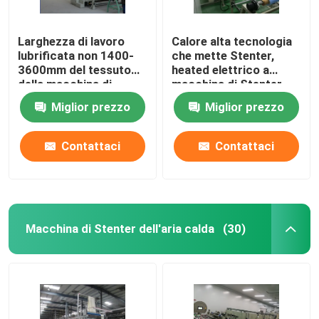
Larghezza di lavoro
Calore alta tecnologia
lubrificata non 1400-
che mette Stenter,
3600mm del tessuto
heated elettrico a
della macchina di
macchina di Stenter
Stenter del tessuto
del tessuto
Miglior prezzo
Miglior prezzo
della ferrovia
Contattaci
Contattaci
Macchina di Stenter dell'aria calda
(30)