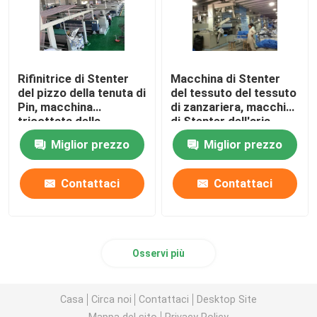
Rifinitrice di Stenter
Macchina di Stenter
del pizzo della tenuta di
del tessuto del tessuto
Pin, macchina
di zanzariera, macchina
tricottata della
di Stenter dell'aria
regolazione di calore
calda di tensione bassa
Miglior prezzo
Miglior prezzo
del tessuto
Contattaci
Contattaci
Osservi più
Casa
Circa noi
Contattaci
Desktop Site
Mappa del sito
Privacy Policy