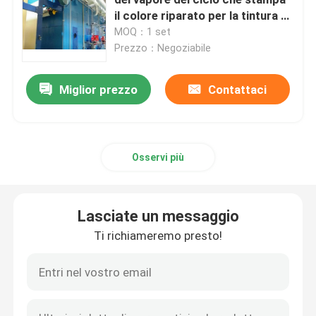
il colore riparato per la tintura di
diffusione e reattiva
MOQ：1 set
Macchina di Stenter dell'aria calda
Prezzo：Negoziabile
macchina dello stenter del tessuto
Miglior prezzo
Contattaci
macchina dello stenter del tessuto
Osservi più
Rifinitrice del tessuto
Lasciate un messaggio
Stampatrice rotatoria dello schermo
Ti richiameremo presto!
Macchina del vapore del ciclo
Rilassi la macchina dell'essiccatore