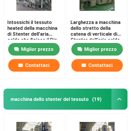
Intossichi il tessuto
Larghezza a macchina
heated della macchina
dello stretto della
di Stenter dell'aria
catena di verticale di
calda che finisce il Pin
Stenter dell'aria calda
di Stenter/clip
automatica su misura
Miglior prezzo
Miglior prezzo
combinati
Contattaci
Contattaci
macchina dello stenter del tessuto
(19)