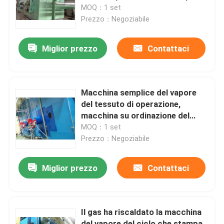
di bassa temperatura
MOQ：1 set
Prezzo：Negoziabile
Giro della fabbrica
Miglior prezzo
Contattaci
Controllo di qualità
Contattici
Macchina semplice del vapore
del tessuto di operazione,
macchina su ordinazione del
notizie
Ager del vapore nuovissima
MOQ：1 set
Prezzo：Negoziabile
Richieda una citazione
Miglior prezzo
Contattaci
rifinitrice dello stenter
Il gas ha riscaldato la macchina
stenter della regolazione di calore
del vapore del ciclo che stampa