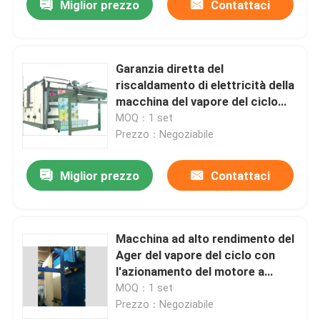
Miglior prezzo
Contattaci
Garanzia diretta del
riscaldamento di elettricità della
macchina del vapore del ciclo
fissa colore di stampa 1 anno
MOQ：1 set
Prezzo：Negoziabile
Miglior prezzo
Contattaci
Macchina ad alto rendimento del
Ager del vapore del ciclo con
l'azionamento del motore a
corrente alternata/Schermo di
MOQ：1 set
funzionamento dell'interfaccia
Prezzo：Negoziabile