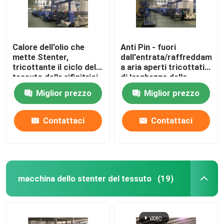
Calore dell'olio che
Anti Pin - fuori
mette Stenter,
dall'entrata/raffreddamen
tricottante il ciclo del
a aria aperti tricottati
tessuto delle rifinitrici
di larghezza della
ad umidità controllata
macchina della
Miglior prezzo
Miglior prezzo
regolazione di calore
del tessuto
Contattaci
Contattaci
macchina dello stenter del tessuto
(19)