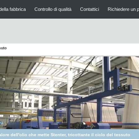
della fabbrica
Controllo di qualità
Contattici
Richiedere un 
suto
Abitudine - ferrovia di Stronge della macchina di Stenter del