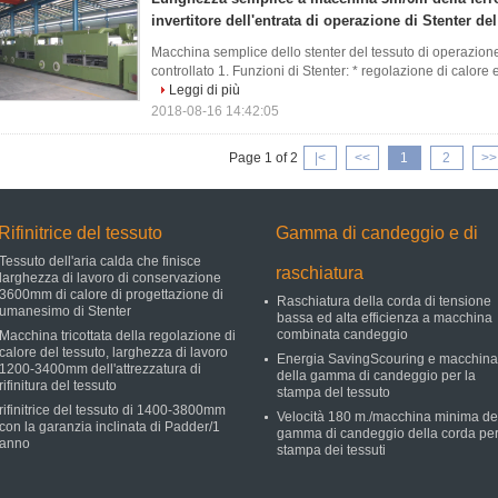
invertitore dell'entrata di operazione di Stenter de
Macchina semplice dello stenter del tessuto di operazione
controllato 1. Funzioni di Stenter: * regolazione di calore e 
Leggi di più
2018-08-16 14:42:05
Page 1 of 2
|<
<<
1
2
>>
Rifinitrice del tessuto
Gamma di candeggio e di
Tessuto dell'aria calda che finisce
raschiatura
larghezza di lavoro di conservazione
3600mm di calore di progettazione di
Raschiatura della corda di tensione
umanesimo di Stenter
bassa ed alta efficienza a macchina
combinata candeggio
Macchina tricottata della regolazione di
calore del tessuto, larghezza di lavoro
Energia SavingScouring e macchina
1200-3400mm dell'attrezzatura di
della gamma di candeggio per la
rifinitura del tessuto
stampa del tessuto
rifinitrice del tessuto di 1400-3800mm
Velocità 180 m./macchina minima de
con la garanzia inclinata di Padder/1
gamma di candeggio della corda per
anno
stampa dei tessuti