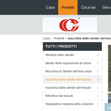
Casa
Prodotti
Circa noi
Giro 
Casa
Prodotti
macchina dello stenter del tes
TUTTI I PRODOTTI
rifinitrice dello stenter
stenter della regolazione di calore
Macchina di Stenter dell'aria calda
macchina dello stenter del tessuto
macchina dello stenter del tessuto
Rifinitrice del tessuto
Stampatrice rotatoria dello schermo