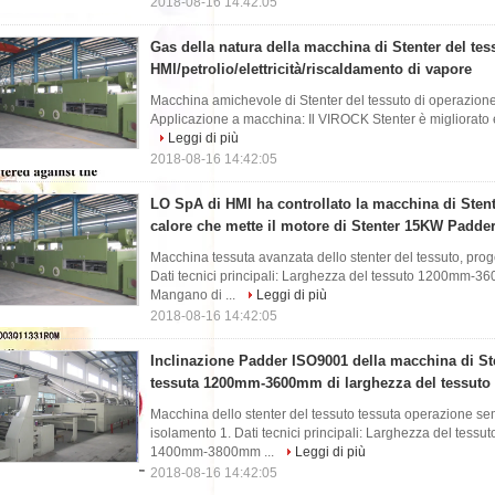
2018-08-16 14:42:05
Gas della natura della macchina di Stenter del tes
HMI/petrolio/elettricità/riscaldamento di vapore
Macchina amichevole di Stenter del tessuto di operazione
Applicazione a macchina: Il VIROCK Stenter è migliorato e 
Leggi di più
2018-08-16 14:42:05
LO SpA di HMI ha controllato la macchina di Stenter
calore che mette il motore di Stenter 15KW Padde
Macchina tessuta avanzata dello stenter del tessuto, prog
Dati tecnici principali: Larghezza del tessuto 1200mm
Mangano di ...
Leggi di più
2018-08-16 14:42:05
Inclinazione Padder ISO9001 della macchina di Ste
tessuta 1200mm-3600mm di larghezza del tessuto
Macchina dello stenter del tessuto tessuta operazione s
isolamento 1. Dati tecnici principali: Larghezza del te
1400mm-3800mm ...
Leggi di più
2018-08-16 14:42:05