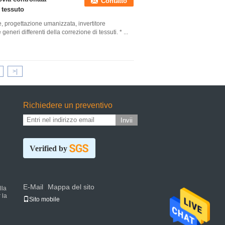
Contatto
l tessuto
, progettazione umanizzata, invertitore
generi differenti della correzione di tessuti. * ...
>|
Richiedere un preventivo
Invii
Verified by
E-Mail
Mappa del sito
|
lla
 la
Sito mobile