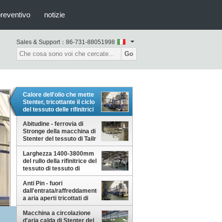
preventivo
notizie
Sales & Support：
86-731-88051998
Go
Calore dell'olio che mette
Stenter, tricottante il ciclo
del tessuto delle rifinitrici
ad umidità controllata
Abitudine - ferrovia di
Stronge della macchina di
Stenter del tessuto di Tailr
per l'allungamento
Larghezza 1400-3800mm
pesante anche
del rullo della rifinitrice del
temporaneo
tessuto di tessuto di
conservazione di calore
Anti Pin - fuori
dall'entrata/raffreddamento
a aria aperti tricottati di
larghezza della macchina
della regolazione di calore
Macchina a circolazione
del tessuto
d'aria calda di Stenter del