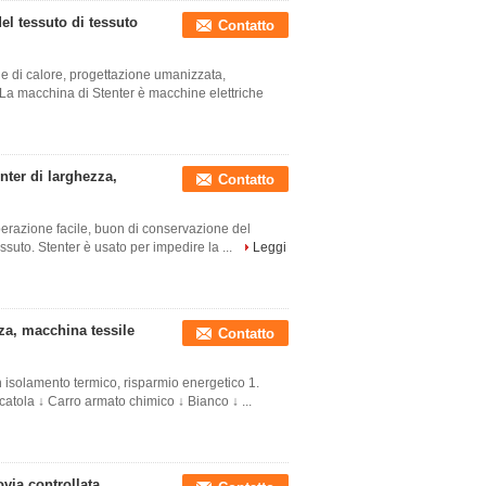
el tessuto di tessuto
Contatto
e di calore, progettazione umanizzata,
 La macchina di Stenter è macchine elettriche
nter di larghezza,
Contatto
perazione facile, buon di conservazione del
tessuto. Stenter è usato per impedire la ...
Leggi
enza, macchina tessile
Contatto
on isolamento termico, risparmio energetico 1.
catola ↓ Carro armato chimico ↓ Bianco ↓ ...
via controllata