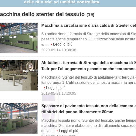
essuto di Tailr per l'allungamento pesante anche temporaneo
acchina dello stenter del tessuto
(19)
Macchina a circolazione d'aria calda di Stenter d
Su ordinazione - ferrovia di Stronge della macchina di Sten
pesante anche temporaneo 1. L'utilizzazione della nostr
& ...
Leggi di più
2020-09-14 10:38:38
Abitudine - ferrovia di Stronge della macchina di S
Tailr per l'allungamento pesante anche temporane
Macchina di Stenter del tessuto di abitudine-tailr, ferrov
temporanea 1. L'utilizzazione della nostra macchina nei c
Leggi di più
2019-05-21 17:20:05
Spessore di pavimento tessuto non della camera d
rifinitrici del panno liberamente 80mm
Macchina tessuta non di Stenter del tessuto, anche tempe
macchina: Stenter è elaborazione di trattamento successiv
della ...
Leggi di più