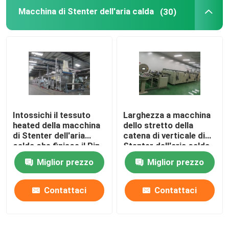
Macchina di Stenter dell'aria calda
(30)
Tricotti il compattatore del tessuto
Asciugatrice del cilindro
scaffali metallici di stoccaggio
Intossichi il tessuto
Larghezza a macchina
macchina di mercerizzazione
heated della macchina
dello stretto della
di Stenter dell'aria
catena di verticale di
calda che finisce il Pin
Stenter dell'aria calda
Gamma di candeggio e di raschiatura
di Stenter/clip
automatica su misura
Miglior prezzo
Miglior prezzo
combinati
Linea di produzione della fibra di graffetta di poliester
Contattaci
Contattaci