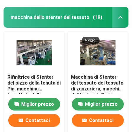
macchina dello stenter del tessuto
(19)
Rifinitrice di Stenter
Macchina di Stenter
del pizzo della tenuta di
del tessuto del tessuto
Pin, macchina
di zanzariera, macchina
tricottata della
di Stenter dell'aria
regolazione di calore
calda di tensione bassa
Miglior prezzo
Miglior prezzo
del tessuto
Contattaci
Contattaci