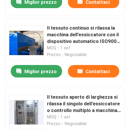
Miglior prezzo
Contattaci
Il tessuto continuo si rilassa la
macchina dell'essiccatore con il
dispositivo automatico ISO9001
di schiarimento della polvere
MOQ：1 set
Prezzo：Negoziabile
Miglior prezzo
Contattaci
Il tessuto aperto di larghezza si
rilassa il singolo dell'essiccatore
o controllo multiplo a macchina
di strato/SpA
MOQ：1 set
Prezzo：Negoziabile