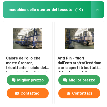
macchina dello stenter del tessuto
(19)
Calore dell'olio che
Anti Pin - fuori
mette Stenter,
dall'entrata/raffreddamen
tricottante il ciclo del
a aria aperti tricottati
tessuto delle rifinitrici
di larghezza della
ad umidità controllata
macchina della
Miglior prezzo
Miglior prezzo
regolazione di calore
del tessuto
Contattaci
Contattaci