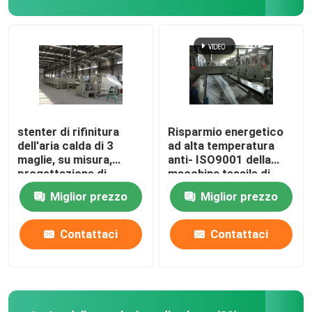
Giro della fabbrica
Controllo di qualità
Contattici
stenter di rifinitura
Risparmio energetico
dell'aria calda di 3
ad alta temperatura
maglie, su misura,
anti- ISO9001 della
notizie
progettazione di
macchina tessile di
umanizzazione
Stenter
Miglior prezzo
Miglior prezzo
Richieda una citazione
Contattaci
Contattaci
rifinitrice dello stenter
stenter della regolazione di calore