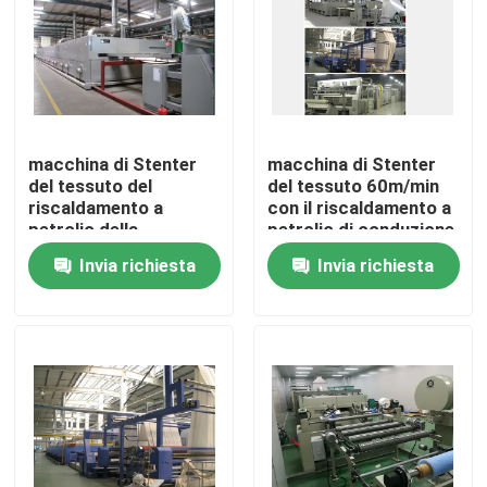
Giro della fabbrica
Controllo di qualità
macchina di Stenter
macchina di Stenter
del tessuto del
del tessuto 60m/min
Contattici
riscaldamento a
con il riscaldamento a
petrolio della
petrolio di conduzione
costruzione di 380V
Invia richiesta
Invia richiesta
notizie
220V
Richieda una citazione
rifinitrice dello stenter
stenter della regolazione di calore