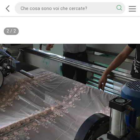
2
/
2