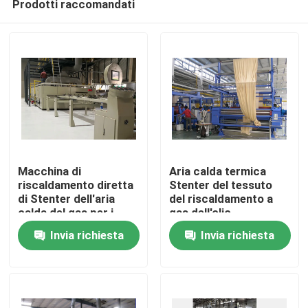
Prodotti raccomandati
Macchina di
Aria calda termica
riscaldamento diretta
Stenter del tessuto
di Stenter dell'aria
del riscaldamento a
calda del gas per i
gas dell'olio
Casa
tessuti
Invia richiesta
Invia richiesta
Prodotti
Circa noi