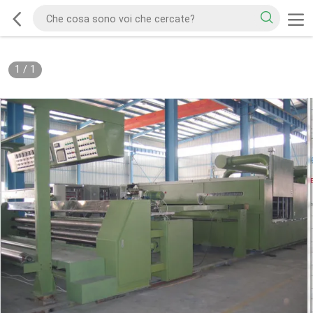
1
/
1