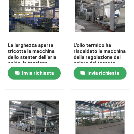
Giro della fabbrica
Controllo di qualità
La larghezza aperta
L'olio termico ha
tricotta la macchina
riscaldato la macchina
Contattici
dello stenter dell'aria
della regolazione del
calda, la tensione
calore del tessuto
libera, manutenzione
tricottata macchina
Invia richiesta
Invia richiesta
notizie
semplice
tessile di Stenter del
tessuto
Richieda una citazione
rifinitrice dello stenter
stenter della regolazione di calore