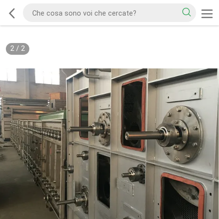
2
/
2