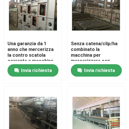
Giro della fabbrica
Controllo di qualità
Una garanzia da 1
Senza catena/clip/ha
anno che mercerizza
combinato la
Contattici
la contro scatola
macchina per
corrente a macchina
mercerizzare con
ss 304 di lavaggio
cuscinetto a sfera
Invia richiesta
Invia richiesta
notizie
esterno
Richieda una citazione
rifinitrice dello stenter
stenter della regolazione di calore