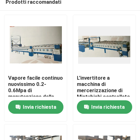
Prodotti raccomandati
Vapore facile continuo
L'invertitore a
nuovissimo 0.2-
macchina di
0.6Mpa di
mercerizzazione di
manutenzione della
Mistubishi controllato
Casa
macchina per
invertitore senza
Invia richiesta
Invia richiesta
mercerizzare
catena/clip/ha
combinato il tipo
Prodotti
Circa noi