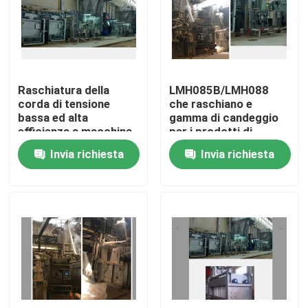
Giro della fabbrica
Controllo di qualità
Raschiatura della
LMH085B/LMH088
corda di tensione
che raschiano e
bassa ed alta
gamma di candeggio
Contattici
efficienza a macchina
per i prodotti di
combinata candeggio
stampa intessuti
Invia richiesta
Invia richiesta
notizie
Richieda una citazione
rifinitrice dello stenter
stenter della regolazione di calore