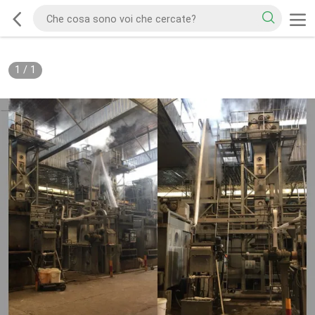
1
/
1