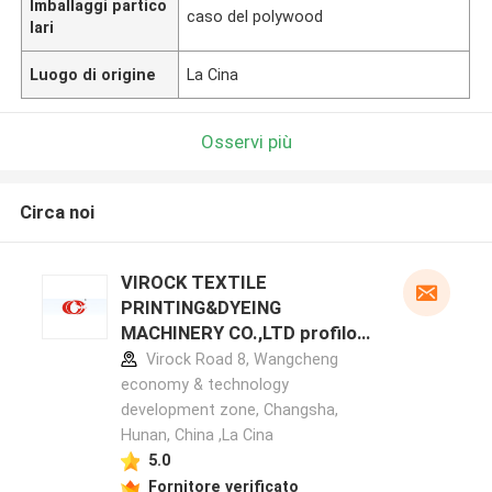
Imballaggi partico
caso del polywood
lari
Luogo di origine
La Cina
Osservi più
Circa noi
VIROCK TEXTILE
PRINTING&DYEING
MACHINERY CO.,LTD profilo
del produttore
Virock Road 8, Wangcheng
economy & technology
development zone, Changsha,
Hunan, China ,La Cina
5.0
Fornitore verificato