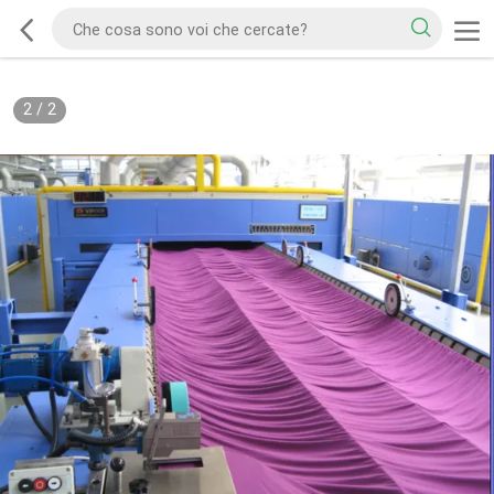
2
/
2