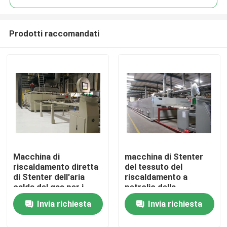
Prodotti raccomandati
Macchina di
macchina di Stenter
Casa
riscaldamento diretta
del tessuto del
di Stenter dell'aria
riscaldamento a
calda del gas per i
petrolio della
Prodotti
tessuti
costruzione di 380V
Invia richiesta
Invia richiesta
220V
Circa noi