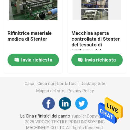
Macchina di Stenter dell'aria calda
Rifinitrice materiale
Macchina aperta
macchina dello stenter del tessuto
medica di Stenter
controllata di Stenter
del tessuto di
larghezza del
macchina dello stenter del tessuto
convertitore pieno
Invia richiesta
Invia richiesta
Rifinitrice del tessuto
Casa
Circa noi
Contattaci
Desktop Site
Stampatrice rotatoria dello schermo
Mappa del sito
Privacy Policy
Macchina del vapore del ciclo
La Cina rifinitrici del panno
supplier.Copyright ©
2025 VIROCK TEXTILE PRINTING&DYEING
Rilassi la macchina dell'essiccatore
MACHINERY CO.,LTD. All Rights Reserved.