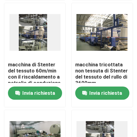
Giro della fabbrica
Controllo di qualità
Contattici
macchina di Stenter
macchina tricottata
del tessuto 60m/min
non tessuta di Stenter
notizie
con il riscaldamento a
del tessuto del rullo di
petrolio di conduzione
3600mm
Invia richiesta
Invia richiesta
Richieda una citazione
rifinitrice dello stenter
stenter della regolazione di calore