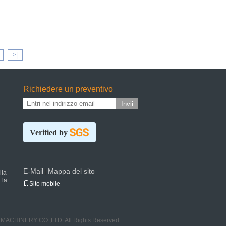
>|
Richiedere un preventivo
Invii
Verified by
E-Mail
Mappa del sito
|
lla
 la
Sito mobile
MACHINERY CO.,LTD. All Rights Reserved.