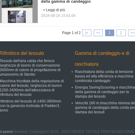
della gamma di candeggio
Leggi di più
2018-08-16 15:01:04
Page 1 of 2
|<
<<
1
2
>>
Rifinitrice del tessuto
Gamma di candeggio e di
Tessuto dell'aria calda che finisce
raschiatura
larghezza di lavoro di conservazione
3600mm di calore di progettazione di
Raschiatura della corda di tensione
umanesimo di Stenter
bassa ed alta efficienza a macchina
combinata candeggio
Macchina tricottata della regolazione di
calore del tessuto, larghezza di lavoro
Energia SavingScouring e macchina
1200-3400mm dell'attrezzatura di
della gamma di candeggio per la
rifinitura del tessuto
stampa del tessuto
rifinitrice del tessuto di 1400-3800mm
Velocità 180 m./macchina minima de
con la garanzia inclinata di Padder/1
gamma di candeggio della corda per
anno
stampa dei tessuti
del panno
fornitore. Copyright © 2018 - 2025 VIROCK TEXTILE PRINTING&DYEING 