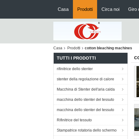
Casa
Prodotti
Circa noi
Giro 
Casa
Prodotti
cotton bleaching machines
c
TUTTI I PRODOTTI
rifinitrice dello stenter
stenter della regolazione di calore
Macchina di Stenter dell'aria calda
macchina dello stenter del tessuto
macchina dello stenter del tessuto
Rifinitrice del tessuto
Stampatrice rotatoria dello schermo