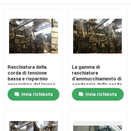
Raschiatura della
La gamma di
corda di tensione
raschiatura
bassa e risparmio
d'ammucchiamento di
energetico del lavoro
candeggio della corda
della gamma di
dell'uscita accelera un
Casa
Invia richiesta
Invia richiesta
candeggio una
risparmio energetico
garanzia da 1 anno
di 180 M/Min
Prodotti
Circa noi