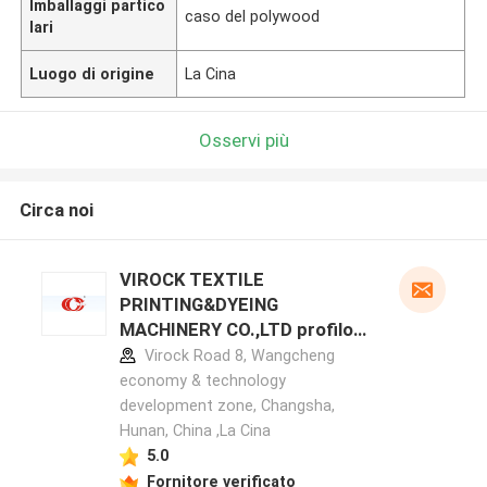
Imballaggi partico
caso del polywood
lari
Luogo di origine
La Cina
Osservi più
Circa noi
VIROCK TEXTILE
PRINTING&DYEING
MACHINERY CO.,LTD profilo
del produttore
Virock Road 8, Wangcheng
economy & technology
development zone, Changsha,
Hunan, China ,La Cina
5.0
Fornitore verificato