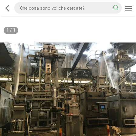
1
/
1