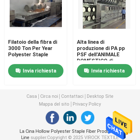
Macchina di Stenter dell'aria calda
macchina dello stenter del tessuto
Filatoio della fibra di
Alta linea di
3000 Ton Per Year
produzione di PA pp
Polyester Staple
PSF dell'ANIMALE
macchina dello stenter del tessuto
DOMESTICO di
automazione
Invia richiesta
Invia richiesta
Rifinitrice del tessuto
Stampatrice rotatoria dello schermo
Casa
Circa noi
Contattaci
Desktop Site
Mappa del sito
Privacy Policy
Macchina del vapore del ciclo
La Cina Hollow Polyester Staple Fiber Production
Rilassi la macchina dell'essiccatore
Line
supplier.Copyright © 2025 VIROCK TEXTILE