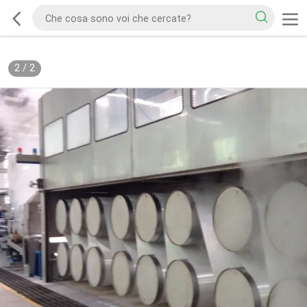
2
/
2