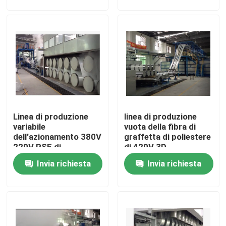
Giro della fabbrica
Controllo di qualità
Contattici
Linea di produzione
linea di produzione
notizie
variabile
vuota della fibra di
dell'azionamento 380V
graffetta di poliestere
220V PSF di
di 420V 3D
Richieda una citazione
frequenza
Invia richiesta
Invia richiesta
rifinitrice dello stenter
stenter della regolazione di calore