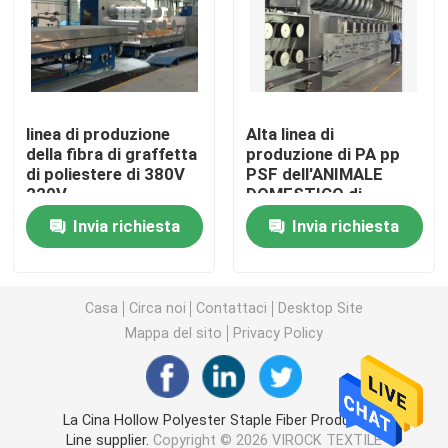
Macchina di Stenter dell'aria calda
macchina dello stenter del tessuto
linea di produzione
Alta linea di
della fibra di graffetta
produzione di PA pp
di poliestere di 380V
PSF dell'ANIMALE
macchina dello stenter del tessuto
220V
DOMESTICO di
automazione
Invia richiesta
Invia richiesta
Rifinitrice del tessuto
Stampatrice rotatoria dello schermo
Casa
Circa noi
Contattaci
Desktop Site
Mappa del sito
Privacy Policy
Macchina del vapore del ciclo
La Cina Hollow Polyester Staple Fiber Production
Rilassi la macchina dell'essiccatore
Line supplier.
Copyright © 2026 VIROCK TEXTILE