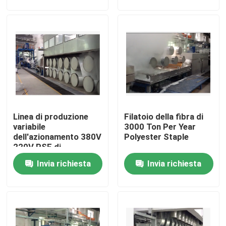
Giro della fabbrica
Controllo di qualità
Contattici
Linea di produzione
Filatoio della fibra di
notizie
variabile
3000 Ton Per Year
dell'azionamento 380V
Polyester Staple
220V PSF di
Richieda una citazione
frequenza
Invia richiesta
Invia richiesta
rifinitrice dello stenter
stenter della regolazione di calore