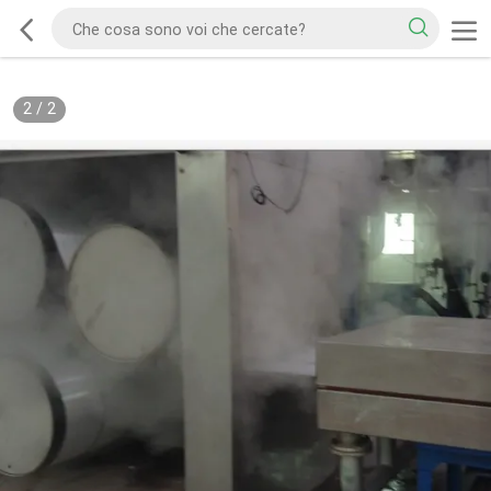
2
/
2