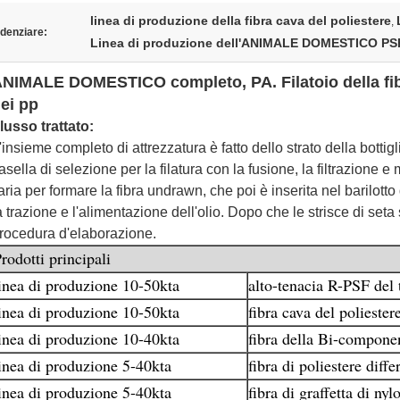
linea di produzione della fibra cava del poliestere
,
denziare:
Linea di produzione dell'ANIMALE DOMESTICO PS
NIMALE DOMESTICO completo, PA. Filatoio della fibra
ei pp
lusso trattato:
'insieme completo di attrezzatura è fatto dello strato della bottigl
asella di selezione per la filatura con la fusione, la filtrazione 
'aria per formare la fibra undrawn, che poi è inserita nel barilott
a trazione e l'alimentazione dell'olio. Dopo che le strisce di seta
rocedura d'elaborazione.
rodotti principali
inea di produzione 10-50kta
alto-tenacia R-PSF del 
inea di produzione 10-50kta
fibra cava del poliester
inea di produzione 10-40kta
fibra della Bi-compone
inea di produzione 5-40kta
fibra di poliestere diffe
inea di produzione 5-40kta
fibra di graffetta di nyl