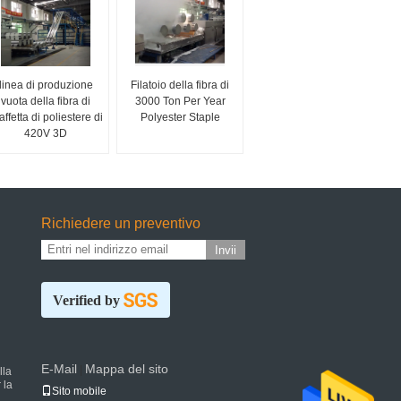
linea di produzione
Filatoio della fibra di
vuota della fibra di
3000 Ton Per Year
affetta di poliestere di
Polyester Staple
420V 3D
Richiedere un preventivo
Invii
Verified by
E-Mail
Mappa del sito
|
lla
 la
Sito mobile