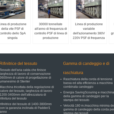
Linea di produzione
30000 tonnellate
Linea di produzione
della vite PSF di
all'anno di frequenza di
variabile
controllo dello SpA
controllo PSF di linea di
dell'azionamento 380V
gr
singola
produzione
220V PSF di frequenza
Rifinitrice del tessuto
Gamma di candeggio e di
Tessuto dell'aria calda che finisce
raschiatura
larghezza di lavoro di conservazione
3600mm di calore di progettazione di
Raschiatura della corda di tensione
umanesimo di Stenter
bassa ed alta efficienza a macchina
combinata candeggio
Macchina tricottata della regolazione di
calore del tessuto, larghezza di lavoro
Energia SavingScouring e macchina
1200-3400mm dell'attrezzatura di
della gamma di candeggio per la
rifinitura del tessuto
stampa del tessuto
rifinitrice del tessuto di 1400-3800mm
Velocità 180 m./macchina minima de
con la garanzia inclinata di Padder/1
gamma di candeggio della corda per
anno
stampa dei tessuti