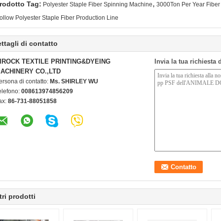
,
rodotto Tag:
Polyester Staple Fiber Spinning Machine
3000Ton Per Year Fiber
ollow Polyester Staple Fiber Production Line
ttagli di contatto
IROCK TEXTILE PRINTING&DYEING
Invia la tua richiesta
ACHINERY CO.,LTD
ersona di contatto:
Ms. SHIRLEY WU
elefono:
008613974856209
ax:
86-731-88051858
tri prodotti