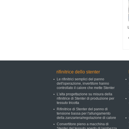
rifinitrice dello stenter
Le rifinitrici semplici del panno
dell'operazione, invertitore hanno
controllato il calore che mette Stenter
L'alta progettazione su misura della
rifinitrice di Stenter di produzione per
tessuto tricotta
Rifinitrice di Stenter del panno di
tensione bassa per l'allungamento
della zanzariera/regolazione di calore
Convertitore pieno a macchina di
Stenter del tessuto aperto di larghezza