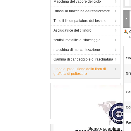
Macchina del vapore del ciclo
Rilassi la macchina dell'essiccatore
Tricotti il compattatore del tessuto
Asciugatrice del cilindro
scaffali metallici di stoccaggio
macchina di mercerizzazione
cir
Gamma di candeggio e di raschiatura
Linea di produzione della fibra di
Gr
graffetta di poliestere
Ga
Con
Pa
Sono ora online