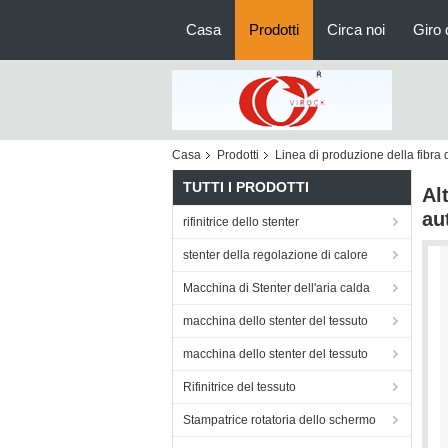
Casa
Prodotti
Circa noi
Giro 
Casa
Prodotti
Linea di produzione della fibra d
TUTTI I PRODOTTI
Al
au
rifinitrice dello stenter
stenter della regolazione di calore
Macchina di Stenter dell'aria calda
macchina dello stenter del tessuto
macchina dello stenter del tessuto
Rifinitrice del tessuto
Stampatrice rotatoria dello schermo