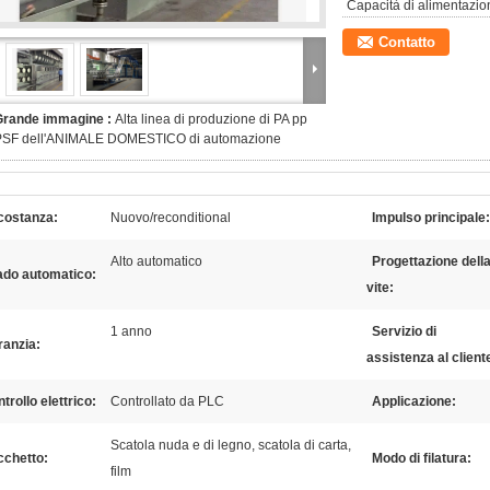
Capacità di alimentazio
Contatto
Grande immagine :
Alta linea di produzione di PA pp
PSF dell'ANIMALE DOMESTICO di automazione
costanza:
Nuovo/reconditional
Impulso principale:
Alto automatico
Progettazione dell
ado automatico:
vite:
1 anno
Servizio di
ranzia:
assistenza al client
trollo elettrico:
Controllato da PLC
Applicazione:
Scatola nuda e di legno, scatola di carta,
cchetto:
Modo di filatura:
film