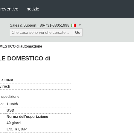
preventivo
notizie
Sales & Support：
86-731-88051998
Go
DOMESTICO di automazione
MALE DOMESTICO di
La CINA
virock
 spedizione:
mo:
1 unità
USD
Norma dell'esportazione
40 giorni
L/C, T/T, D/P