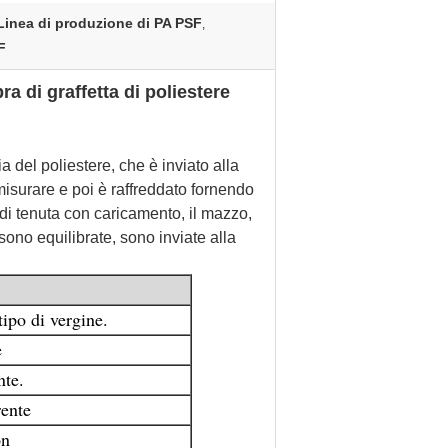
Linea di produzione di PA PSF
,
F
 di graffetta di poliestere
ia del poliestere, che è inviato alla
e misurare e poi è raffreddato fornendo
o di tenuta con caricamento, il mazzo,
 sono equilibrate, sono inviate alla
tipo di vergine.
e
nte.
rente
on