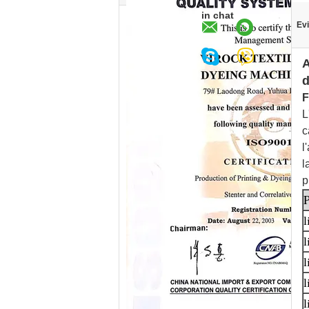
in chat
Evi
A
d
F
L
c
l
l
p
P
l
l
l
l
l