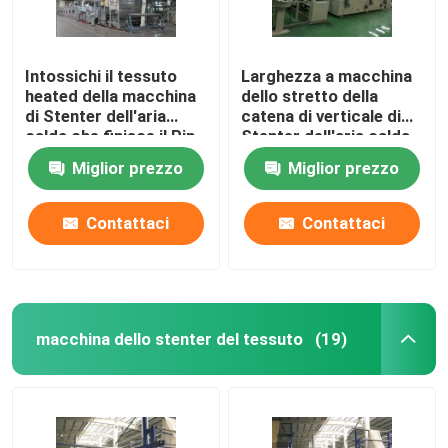
Intossichi il tessuto
Larghezza a macchina
heated della macchina
dello stretto della
di Stenter dell'aria
catena di verticale di
calda che finisce il Pin
Stenter dell'aria calda
di Stenter/clip
automatica su misura
Miglior prezzo
Miglior prezzo
combinati
Contattaci
Contattaci
macchina dello stenter del tessuto
(19)