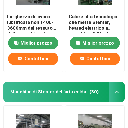
Larghezza di lavoro
Calore alta tecnologia
lubrificata non 1400-
che mette Stenter,
3600mm del tessuto
heated elettrico a
della macchina di
macchina di Stenter
Stenter del tessuto
del tessuto
Miglior prezzo
Miglior prezzo
della ferrovia
Contattaci
Contattaci
Macchina di Stenter dell'aria calda
(30)