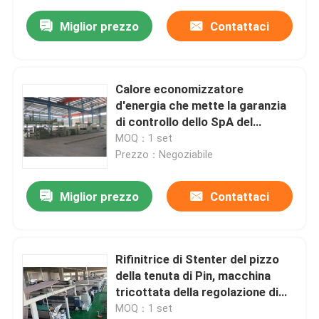
Miglior prezzo
Contattaci
Calore economizzatore
d'energia che mette la garanzia
di controllo dello SpA del
tessuto della macchina di
MOQ：1 set
Stenter 1 anno
Prezzo：Negoziabile
Miglior prezzo
Contattaci
Rifinitrice di Stenter del pizzo
della tenuta di Pin, macchina
tricottata della regolazione di
calore del tessuto
MOQ：1 set