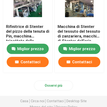
Rifinitrice di Stenter
Macchina di Stenter
del pizzo della tenuta di
del tessuto del tessuto
Pin, macchina
di zanzariera, macchina
tricottata della
di Stenter dell'aria
regolazione di calore
calda di tensione bassa
Miglior prezzo
Miglior prezzo
del tessuto
Contattaci
Contattaci
Osservi più
Casa
Circa noi
Contattaci
Desktop Site
Mappa del sito
Privacy Policy