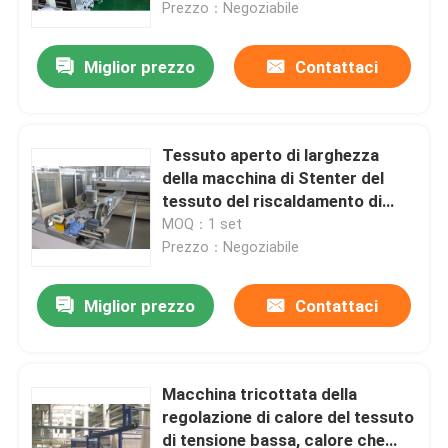
Prezzo：Negoziabile
Miglior prezzo
Contattaci
Tessuto aperto di larghezza
della macchina di Stenter del
tessuto del riscaldamento di
elettricità che finisce Stenter
MOQ：1 set
Prezzo：Negoziabile
Miglior prezzo
Contattaci
Casa
Prodotti
Macchina tricottata della
regolazione di calore del tessuto
di tensione bassa, calore che
Circa noi