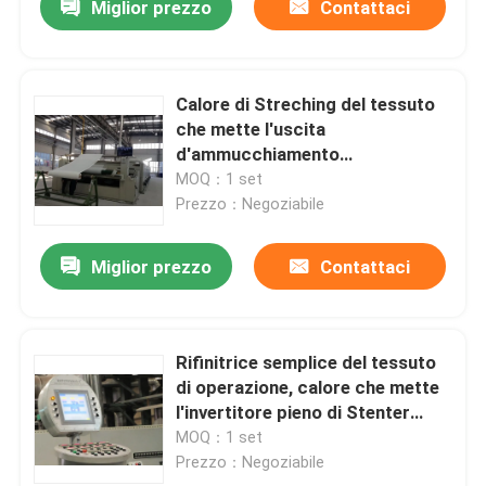
Miglior prezzo
Contattaci
Calore di Streching del tessuto
che mette l'uscita
d'ammucchiamento
d'intrecciatura del tessuto della
MOQ：1 set
ferrovia di Stonge della
Prezzo：Negoziabile
macchina di Stenter
Miglior prezzo
Contattaci
Rifinitrice semplice del tessuto
di operazione, calore che mette
l'invertitore pieno di Stenter
controllato
MOQ：1 set
Prezzo：Negoziabile