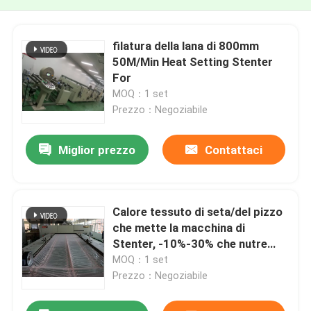
filatura della lana di 800mm
50M/Min Heat Setting Stenter
For
MOQ：1 set
Prezzo：Negoziabile
Miglior prezzo
Contattaci
Calore tessuto di seta/del pizzo
che mette la macchina di
Stenter, -10%-30% che nutre
troppo, Padder di finitura
MOQ：1 set
Prezzo：Negoziabile