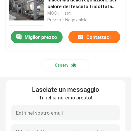
calore del tessuto tricottata
macchina tessile di Stenter del
MOQ：1 set
Macchina di Stenter dell'aria calda
tessuto
Prezzo：Negoziabile
macchina dello stenter del tessuto
Miglior prezzo
Contattaci
macchina dello stenter del tessuto
Osservi più
Rifinitrice del tessuto
Lasciate un messaggio
Stampatrice rotatoria dello schermo
Ti richiameremo presto!
Macchina del vapore del ciclo
Rilassi la macchina dell'essiccatore