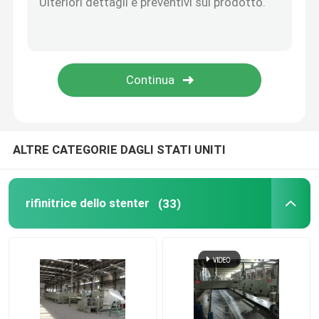
Tricotti il compattatore del tessuto
Asciugatrice del cilindro
scaffali metallici di stoccaggio
ALTRE CATEGORIE DAGLI STATI UNITI
macchina di mercerizzazione
rifinitrice dello stenter
(33)
Gamma di candeggio e di raschiatura
Linea di produzione della fibra di graffetta di poliester