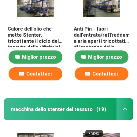
Calore dell'olio che
Anti Pin - fuori
mette Stenter,
dall'entrata/raffreddamen
tricottante il ciclo del
a aria aperti tricottati
tessuto delle rifinitrici
di larghezza della
ad umidità controllata
macchina della
Miglior prezzo
Miglior prezzo
regolazione di calore
del tessuto
Contattaci
Contattaci
macchina dello stenter del tessuto
(19)