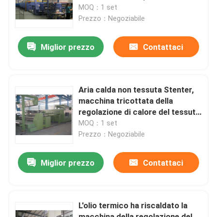
mette Stenter
MOQ：1 set
Prezzo：Negoziabile
Giro della fabbrica
Miglior prezzo
Contattaci
Controllo di qualità
Contattici
Aria calda non tessuta Stenter,
macchina tricottata della
regolazione di calore del tessuto
notizie
della struttura semplice
MOQ：1 set
Prezzo：Negoziabile
Richieda una citazione
Miglior prezzo
Contattaci
rifinitrice dello stenter
L'olio termico ha riscaldato la
stenter della regolazione di calore
macchina della regolazione del