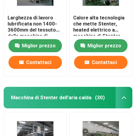
Larghezza di lavoro
Calore alta tecnologia
lubrificata non 1400-
che mette Stenter,
3600mm del tessuto
heated elettrico a
della macchina di
macchina di Stenter
Stenter del tessuto
del tessuto
Miglior prezzo
Miglior prezzo
della ferrovia
Contattaci
Contattaci
Macchina di Stenter dell'aria calda
(30)