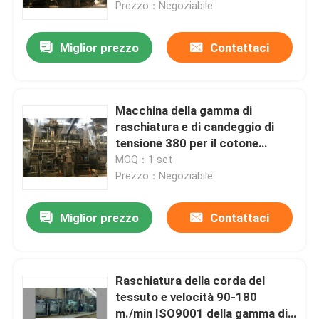
Prezzo：Negoziabile
Miglior prezzo
Contattaci
Macchina della gamma di
raschiatura e di candeggio di
tensione 380 per il cotone
dell'estremità del doppio
MOQ：1 set
Prezzo：Negoziabile
Miglior prezzo
Contattaci
Casa
Prodotti
Raschiatura della corda del
tessuto e velocità 90-180
m./min ISO9001 della gamma di
Circa noi