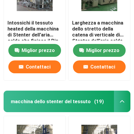
Intossichi il tessuto
Larghezza a macchina
heated della macchina
dello stretto della
di Stenter dell'aria
catena di verticale di
calda che finisce il Pin
Stenter dell'aria calda
di Stenter/clip
automatica su misura
Miglior prezzo
Miglior prezzo
combinati
Contattaci
Contattaci
macchina dello stenter del tessuto
(19)