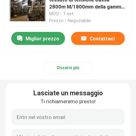
2800m M/1800mm della gamma
di candeggio della corda ad alta
MOQ：1 set
Macchina di Stenter dell'aria calda
velocità
Prezzo：Negoziabile
macchina dello stenter del tessuto
Miglior prezzo
Contattaci
macchina dello stenter del tessuto
Osservi più
Rifinitrice del tessuto
Lasciate un messaggio
Stampatrice rotatoria dello schermo
Ti richiameremo presto!
Macchina del vapore del ciclo
Rilassi la macchina dell'essiccatore