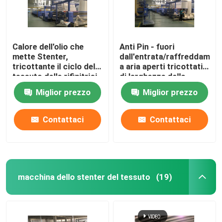
Calore dell'olio che
Anti Pin - fuori
mette Stenter,
dall'entrata/raffreddamen
tricottante il ciclo del
a aria aperti tricottati
tessuto delle rifinitrici
di larghezza della
ad umidità controllata
macchina della
Miglior prezzo
Miglior prezzo
regolazione di calore
del tessuto
Contattaci
Contattaci
macchina dello stenter del tessuto
(19)