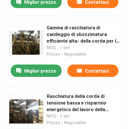
Miglior prezzo
Contattaci
Gamma di raschiatura di
candeggio di sbozzimatura
efficiente alta- della corda per la
stampa del tessuto
MOQ：1 set
Prezzo：Negoziabile
Miglior prezzo
Contattaci
Raschiatura della corda di
tensione bassa e risparmio
energetico del lavoro della
gamma di candeggio una
MOQ：1 set
garanzia da 1 anno
Prezzo：Negoziabile