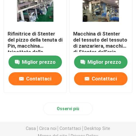
Rifinitrice di Stenter
Macchina di Stenter
del pizzo della tenuta di
del tessuto del tessuto
Pin, macchina
di zanzariera, macchina
tricottata della
di Stenter dell'aria
regolazione di calore
calda di tensione bassa
Miglior prezzo
Miglior prezzo
del tessuto
Contattaci
Contattaci
Osservi più
Casa
Circa noi
Contattaci
Desktop Site
Mappa del sito
Privacy Policy