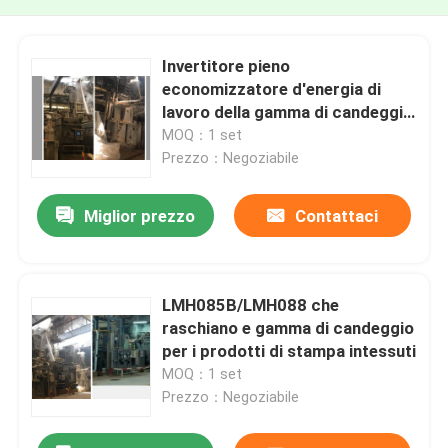
Invertitore pieno
economizzatore d'energia di
lavoro della gamma di candeggio
e di raschiatura controllato
MOQ：1 set
Prezzo：Negoziabile
Miglior prezzo
Contattaci
LMH085B/LMH088 che
raschiano e gamma di candeggio
per i prodotti di stampa intessuti
MOQ：1 set
Prezzo：Negoziabile