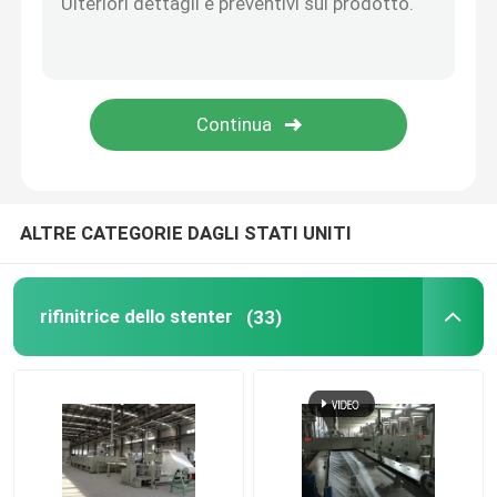
Tricotti il compattatore del tessuto
Asciugatrice del cilindro
scaffali metallici di stoccaggio
ALTRE CATEGORIE DAGLI STATI UNITI
macchina di mercerizzazione
rifinitrice dello stenter
(33)
Gamma di candeggio e di raschiatura
Linea di produzione della fibra di graffetta di poliester