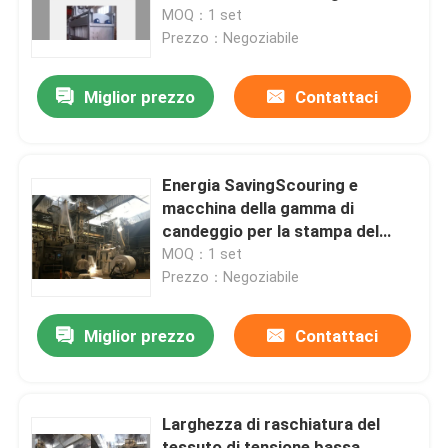
candeggio
MOQ：1 set
Prezzo：Negoziabile
Giro della fabbrica
Miglior prezzo
Contattaci
Controllo di qualità
Contattici
Energia SavingScouring e
macchina della gamma di
candeggio per la stampa del
notizie
tessuto
MOQ：1 set
Prezzo：Negoziabile
Richieda una citazione
Miglior prezzo
Contattaci
rifinitrice dello stenter
Larghezza di raschiatura del
stenter della regolazione di calore
tessuto di tensione bassa